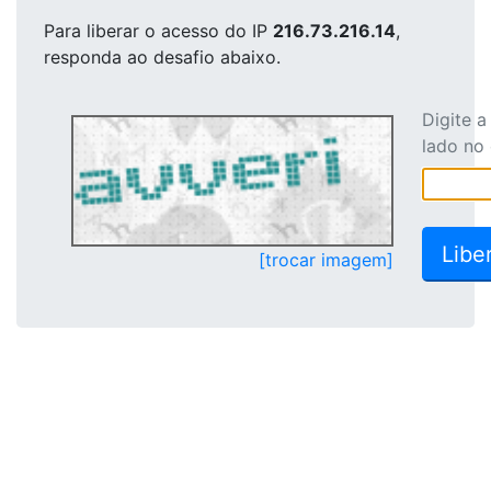
Para liberar o acesso
do IP
216.73.216.14
,
responda ao desafio abaixo.
Digite 
lado no
[trocar imagem]